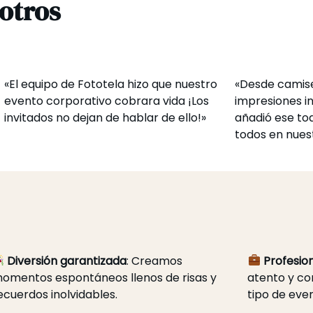
otros
«El equipo de Fototela hizo que nuestro
«Desde camise
evento corporativo cobrara vida ¡Los
impresiones i
invitados no dejan de hablar de ello!»
añadió ese to
todos en nuest
Diversión garantizada
: Creamos
Profesio
omentos espontáneos llenos de risas y
atento y co
ecuerdos inolvidables.
tipo de eve