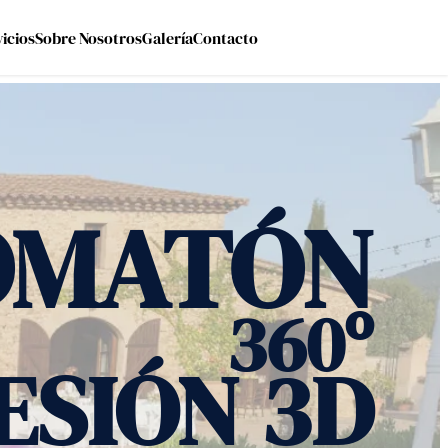
vicios
Sobre Nosotros
Galería
Contacto
OMATÓN
360º
ESIÓN 3D