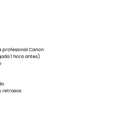
a profesional Canon
gada 1 hora antes)
o
m
do
s retrasos