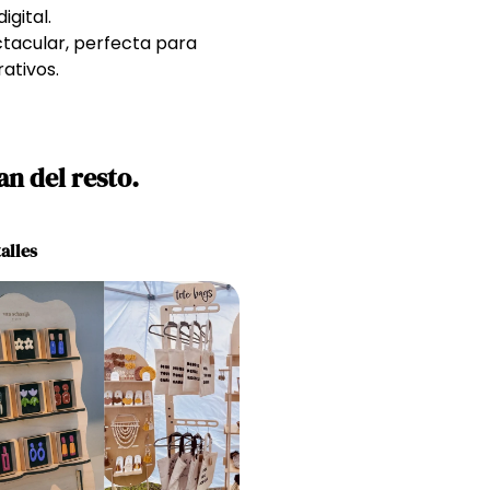
gital.
ctacular, perfecta para
ativos.
an del resto.
alles