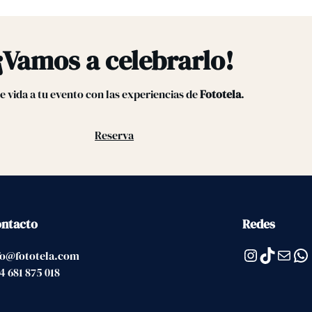
¡Vamos a celebrarlo!
e vida a tu evento con las experiencias de
Fototela
.
Reserva
ntacto
Redes
Instagram
TikTok
Correo electrónico
WhatsApp
Te
fo@fototela.com
4 681 875 018