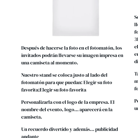
S
l
f
3
e
Después de hacerse la foto en el fotomatón, los
e
invitados podrán llevarse su imagen impresa en
d
una camiseta al momento.
T
Nuestro stand se coloca justo al lado del
m
fotomatón para que puedan: Elegir su foto
f
favorita;Elegir su foto favorita
P
Personalizarla con el logo de la empresa. El
u
nombre del evento, logo… aparecerá en la
camiseta.
Un recuerdo divertido y además… publicidad
andante