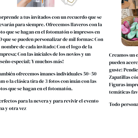
orprende a tus invitados con un recuerdo que se
levarán para siempre. Ofrecemos llaveros con la
oto que se hagan en el fotomatón o impresos en
D que se pueden personalizar de mil formas: Con
l nombre de cada invitado; Con el logo de la
mpresa; Con las iniciales de los novios y un
Creamos un es
iseño especial; Y muchos más!
pueden acerca
guste: Pendie
ambién ofrecemos imanes individuales 50×50
Zapatillas có
m o la clásica tira de 3 fotos con imán con las
Figuras impre
otos que se hagan en el fotomatón.
temáticas fa
erfectos para la nevera y para revivir el evento
Todo persona
na y otra vez